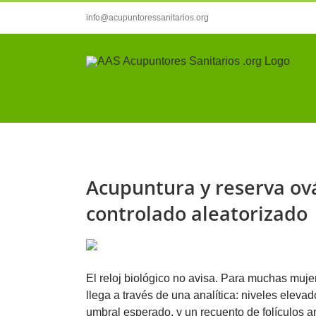
Saltar
info@acupuntoressanitarios.org
al
contenido
Acupuntura y reserva ov
controlado aleatorizado
El reloj biológico no avisa. Para muchas mujer
llega a través de una analítica: niveles ele
umbral esperado, y un recuento de folículos a