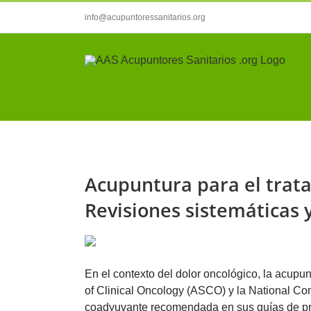
Saltar
info@acupuntoressanitarios.org
al
contenido
Acupuntura para el trata
Revisiones sistemáticas 
En el contexto del dolor oncológico, la acupu
of Clinical Oncology (ASCO) y la National 
coadyuvante recomendada en sus guías de prá