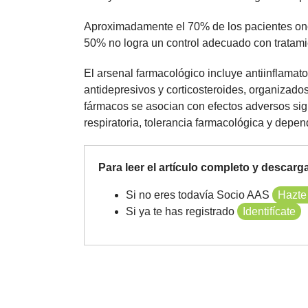
Aproximadamente el 70% de los pacientes onc
50% no logra un control adecuado con tratam
El arsenal farmacológico incluye antiinflamato
antidepresivos y corticosteroides, organizad
fármacos se asocian con efectos adversos sign
respiratoria, tolerancia farmacológica y depend
Para leer el artículo completo y descargar 
Si no eres todavía Socio AAS
Hazte
Si ya te has registrado
Identifícate