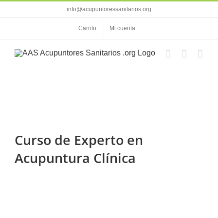
Saltar
info@acupuntoressanitarios.org
al
contenido
Carrito
Mi cuenta
Curso de Experto en
Acupuntura Clínica