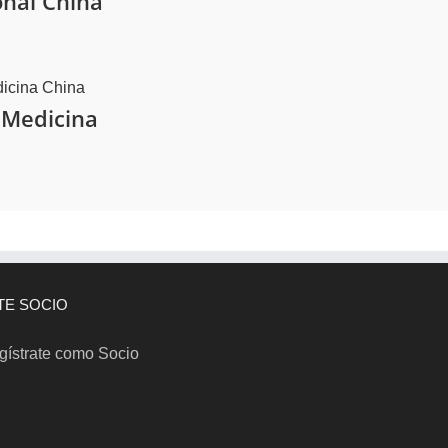
onal China
nMedicina
TE SOCIO
gístrate como Socio