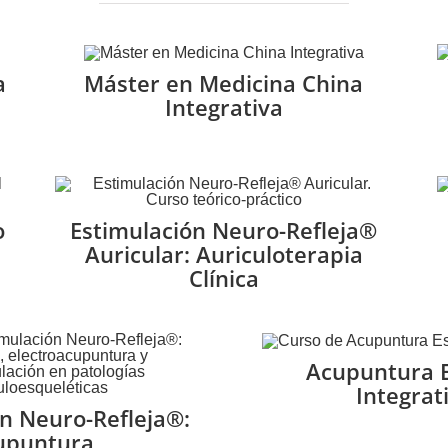
a
Máster en Medicina China
Integrativa
o
Estimulación Neuro-Refleja®
Auricular: Auriculoterapia
Clínica
Acupuntura E
Integrat
n Neuro-Refleja®:
upuntura,