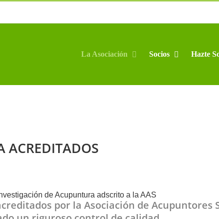
La Asociación
Socios
Hazte So
A ACREDITADOS
creditados por la Asociación de Acupuntores 
o un riguroso control de calidad.