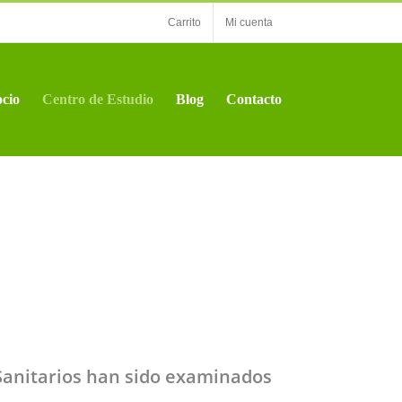
Carrito
Mi cuenta
cio
Centro de Estudio
Blog
Contacto
Sanitarios han sido examinados