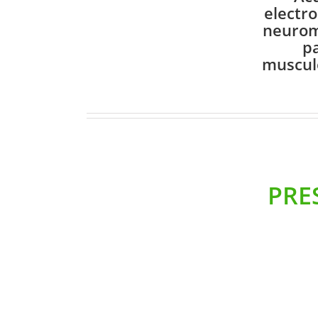
electr
neurom
p
muscul
PRE