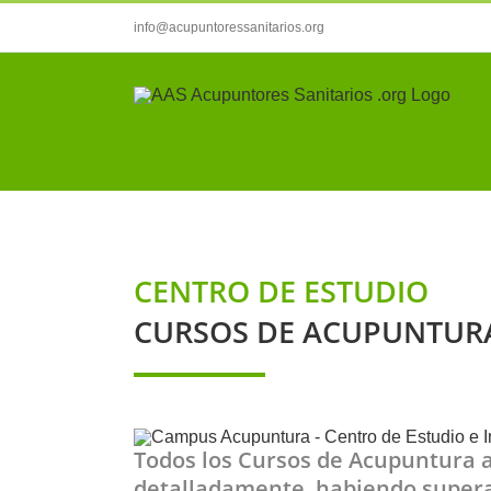
Saltar
info@acupuntoressanitarios.org
al
contenido
CENTRO DE ESTUDIO
CURSOS DE ACUPUNTUR
Todos los Cursos de Acupuntura a
detalladamente, habiendo superad